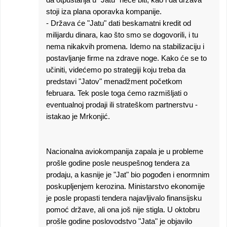
stoji iza plana oporavka kompanije.
- Država će "Jatu" dati beskamatni kredit od
milijardu dinara, kao što smo se dogovorili, i tu
nema nikakvih promena. Idemo na stabilizaciju i
postavljanje firme na zdrave noge. Kako će se to
učiniti, videćemo po strategiji koju treba da
predstavi "Jatov" menadžment početkom
februara. Tek posle toga ćemo razmišljati o
eventualnoj prodaji ili strateškom partnerstvu -
istakao je Mrkonjić.
Nacionalna aviokompanija zapala je u probleme
prošle godine posle neuspešnog tendera za
prodaju, a kasnije je "Jat" bio pogođen i enormnim
poskupljenjem kerozina. Ministarstvo ekonomije
je posle propasti tendera najavljivalo finansijsku
pomoć države, ali ona još nije stigla. U oktobru
prošle godine poslovodstvo "Jata" je objavilo