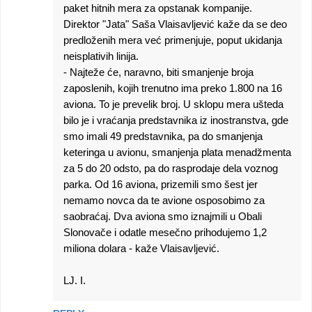
paket hitnih mera za opstanak kompanije.
Direktor "Jata" Saša Vlaisavljević kaže da se deo
predloženih mera već primenjuje, poput ukidanja
neisplativih linija.
- Najteže će, naravno, biti smanjenje broja
zaposlenih, kojih trenutno ima preko 1.800 na 16
aviona. To je prevelik broj. U sklopu mera ušteda
bilo je i vraćanja predstavnika iz inostranstva, gde
smo imali 49 predstavnika, pa do smanjenja
keteringa u avionu, smanjenja plata menadžmenta
za 5 do 20 odsto, pa do rasprodaje dela voznog
parka. Od 16 aviona, prizemili smo šest jer
nemamo novca da te avione osposobimo za
saobraćaj. Dva aviona smo iznajmili u Obali
Slonovače i odatle mesečno prihodujemo 1,2
miliona dolara - kaže Vlaisavljević.
LJ. I.