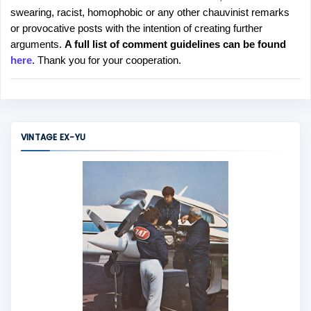
swearing, racist, homophobic or any other chauvinist remarks
o
or provocative posts with the intention of creating further
s
arguments.
A full list of comment guidelines can be found
t
here
. Thank you for your cooperation.
a
C
o
m
m
VINTAGE EX-YU
e
n
t