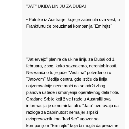
"JAT" UKIDA LINIJU ZA DUBAI
• Putnike iz Australije, koje je zabrinula ova vest, u
Frankfurtu će preuzimati kompanija "Emirejts"
"Jat ervejz" planira da ukine liniju za Dubai od 1.
februara, zbog, kako saznajemo, nerentabilnosti.
Nezvanično to je juče "Vestima" potvrđeno i u
"Jatovom" Medija centru, gde ističu da linija
najverovatnije neće moći da se održi zbog
planova uštede i smanjenja operativnog dela flote.
Građane Srbije koji žive i rade u Australiji ova
informacija je uznemirila, ali u "Jatu" uveravaju da
razloga za zabrinutost nema jer srpski
avioprevoznik ima "kod šer" ugovor sa
kompanijom "Emirejts" koja bi mogla da preuzme