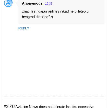
Anonymous
16:33
znaci li singapur airlines nikad ne bi leteo u
beograd direktno? :(
REPLY
EX-YU Aviation News does not tolerate insults, excessive
P