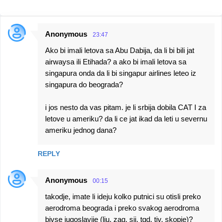
Anonymous
23:47
C
Ako bi imali letova sa Abu Dabija, da li bi bili jat
o
airwaysa ili Etihada? a ako bi imali letova sa
m
singapura onda da li bi singapur airlines leteo iz
m
singapura do beograda?
e
i jos nesto da vas pitam. je li srbija dobila CAT I za
n
letove u ameriku? da li ce jat ikad da leti u severnu
t
ameriku jednog dana?
s
REPLY
Anonymous
00:15
takodje, imate li ideju kolko putnici su otisli preko
aerodroma beograda i preko svakog aerodroma
bivse jugoslavije (lju, zag, sjj, tgd, tiv, skopje)?