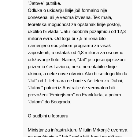
"Jatove" putnike.
Odluka o ukidanju linije još formalno nije
donesena, ali je veoma izvesna. Tek mala,
teoretska mogućnost za opstanak linije postoji,
ukoliko bi vlada "Jatu" odobrila pozajmicu od 12,3
miliona evra. Od toga bi 7,5 miliona bilo
namenjeno socijalnom programu za višak
zaposlenih, a ostatak od 4,8 miliona za osnovno
održavanje flote. Naime, "Jat" je u jesenjoj sezoni
prizemio šest aviona, neke nerentabilne linije
ukinuo, a neke nove otvorio. Ako bi se dogodilo da
"Jat" od 1. februara ne bude više leteo za Dubai,
"Jatovi" putnici iz Australije će verovatno biti
prevoženi "Emirejtsom" do Frankfurta, a potom
"Jatom" do Beograda.
O sudbini u februaru
Ministar za infrastrukturu Milutin Mrkonjić uverava
da otpuštanja u "Jatu" neće biti, kao i da država