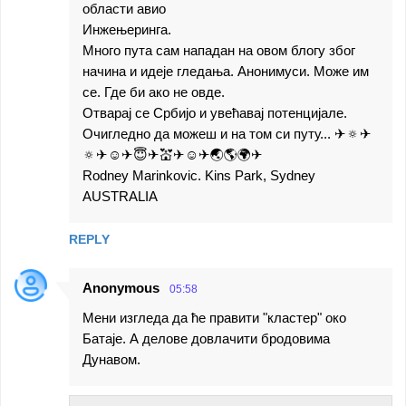
области авио
Инжењеринга.
Много пута сам нападан на овом блогу због
начина и идеје гледања. Анонимуси. Може им
се. Где би ако не овде.
Отварај се Србијо и увећавај потенцијале.
Очигледно да можеш и на том си путу... ✈🔅✈
🔅✈☺✈😇✈💒✈☺✈🌏🌎🌍✈
Rodney Marinkovic. Kins Park, Sydney
AUSTRALIA
REPLY
Anonymous
05:58
Мени изгледа да ће правити "кластер" око
Батаје. А делове довлачити бродовима
Дунавом.