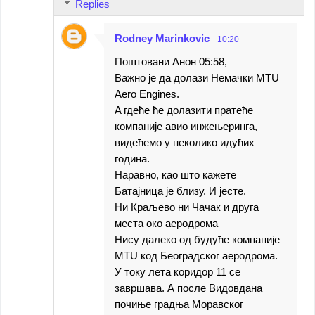
Replies
Rodney Marinkovic
10:20
Поштовани Анон 05:58,
Важно је да долази Немачки МТU
Aero Engines.
A гдеће ће долазити пратеће
компаније авио инжењеринга,
видећемо у неколико идућих
година.
Наравно, као што кажете
Батајница је близу. И јесте.
Ни Краљево ни Чачак и друга
места око аеродрома
Нису далеко од будуће компаније
МТU код Београдског аеродрома.
У току лета коридор 11 се
завршава. А после Видовдана
почиње градња Моравског