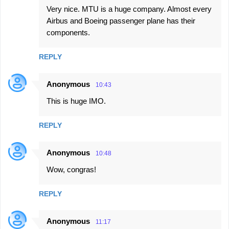
Very nice. MTU is a huge company. Almost every
o
Airbus and Boeing passenger plane has their
m
components.
m
e
REPLY
n
t
Anonymous
10:43
s
This is huge IMO.
REPLY
Anonymous
10:48
Wow, congras!
REPLY
Anonymous
11:17