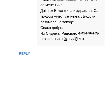
се мене тиче.
Дај нам Боже мира и здравља. Са
трудом живот се мења. Људска
разумевања такође.
Свако добро.
Из Сиднеја, Радован. ✈🌏✈🌍✈🌎
✈🔅✈✨✈☺✈💒✈☺😇☺✈
REPLY